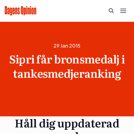
29 Jan 2015
Sipri får bronsmedalj i
tankesmedjeranking
Håll dig uppdaterad