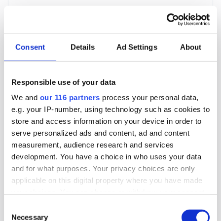
3 705 kr
För en mottagare
Consent
Details
Ad Settings
About
40 utgåvor under ett år
Responsible use of your data
Prenumerera
We and
our 116 partners
process your personal data,
e.g. your IP-number, using technology such as cookies to
*Moms (6 %) ingår i alla priser.
store and access information on your device in order to
serve personalized ads and content, ad and content
measurement, audience research and services
development. You have a choice in who uses your data
and for what purposes. Your privacy choices are only
applicable on this digital property where you have made
Företagspaket
your choices. You can change or withdraw your consent
any time from the Cookie Declaration or by clicking on
Consent
the Privacy trigger icon.
Necessary
Selection