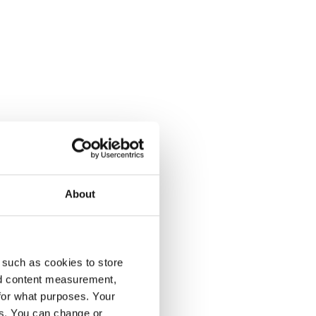
About
enumeration på Dagens Opinion.
 such as cookies to store
nd content measurement,
for what purposes. Your
es. You can change or