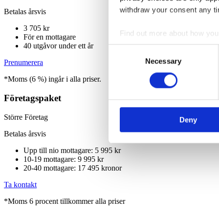
withdraw your consent any tim
Betalas årsvis
3 705 kr
Find out more about how your
För en mottagare
40 utgåvor under ett år
Consent
We use cookies to personalis
Necessary
Selection
Prenumerera
information about your use of
*Moms (6 %) ingår i alla priser.
other information that you’ve
Företagspaket
Större Företag
Deny
Betalas årsvis
Upp till nio mottagare: 5 995 kr
10-19 mottagare: 9 995 kr
20-40 mottagare: 17 495 kronor
Ta kontakt
*Moms 6 procent tillkommer alla priser