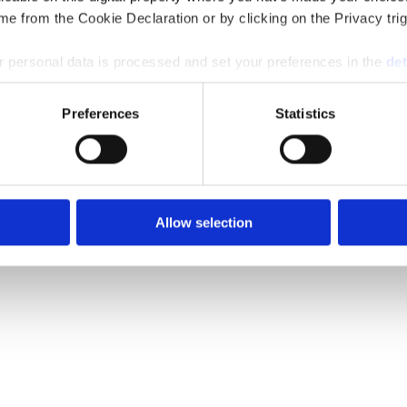
e from the Cookie Declaration or by clicking on the Privacy trig
 personal data is processed and set your preferences in the
det
e content and ads, to provide social media features and to analy
Preferences
Statistics
 our site with our social media, advertising and analytics partn
 provided to them or that they’ve collected from your use of their
Allow selection