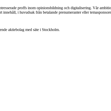
ntresserade proffs inom opinionsbildning och digitalisering. Vår ambit
vårt innehåll, i huvudsak från betalande prenumeranter eller temasponsore
oende aktiebolag med säte i Stockholm.