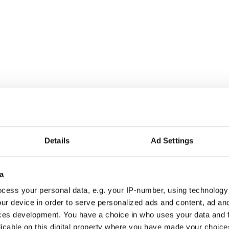
rna
Details
Ad Settings
a
r alla som driver opinionsbildning och samhällsförändring, genom en pr
cess your personal data, e.g. your IP-number, using technology
ur device in order to serve personalized ads and content, ad a
ces development. You have a choice in who uses your data and 
licable on this digital property where you have made your choic