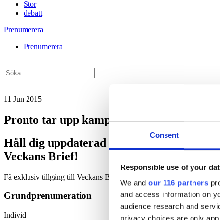
Stor
debatt
Prenumerera
Prenumerera
11 Jun 2015
Pronto tar upp kampen med mediebevaka
Consent
Håll dig uppdaterad med
Veckans Brief!
Responsible use of your dat
Få exklusiv tillgång till Veckans Brief, den essentiella läsningen fö
We and
our 116 partners
pro
and access information on yo
Grundprenumeration
audience research and servi
Individ
privacy choices are only app