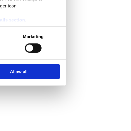
ger icon.
ails section
.
se our traffic. We also share
Marketing
ers who may combine it with
 services.
Allow all