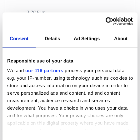
3 705 kr
För en mottagare
40 utgåvor under ett år
Consent
Details
Ad Settings
About
Prenumerera
Responsible use of your data
We and
our 116 partners
process your personal data,
*Moms (6 %) ingår i alla priser.
e.g. your IP-number, using technology such as cookies to
store and access information on your device in order to
serve personalized ads and content, ad and content
measurement, audience research and services
development. You have a choice in who uses your data
and for what purposes. Your privacy choices are only
Företagspaket
applicable on this digital property where you have made
your choices. You can change or withdraw your consent
any time from the Cookie Declaration or by clicking on
Consent