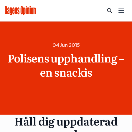
04 Jun 2015
Polisens upphandling –
en snackis
Håll dig uppdaterad