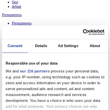
Stor
debatt
Prenumerera
Prenumerera
Consent
Details
Ad Settings
About
11 Sep 2025
”Ont om jobb, när medierna gör
Responsible use of your data
smutsjobbet & byråanalys”
We and
our 116 partners
process your personal data,
e.g. your IP-number, using technology such as cookies to
Håll dig uppdaterad med
store and access information on your device in order to
Veckans Brief!
serve personalized ads and content, ad and content
measurement, audience research and services
Få exklusiv tillgång till Veckans Brief, den essentiella läsningen för
alla som driver opinionsbildning och samhällsförändring, genom en
development. You have a choice in who uses your data
prenumeration på Dagens Opinion.
and for what purposes. Your privacy choices are only