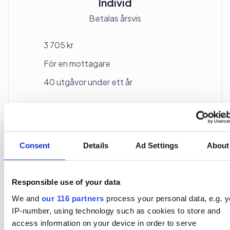
Individ
Betalas årsvis
3 705 kr
För en mottagare
40 utgåvor under ett år
Prenumerera
*Moms (6 %) ingår i alla priser.
Consent
Details
Ad Settings
About
Responsible use of your data
We and
our 116 partners
process your personal data, e.g. y
IP-number, using technology such as cookies to store and
Företagspaket
access information on your device in order to serve