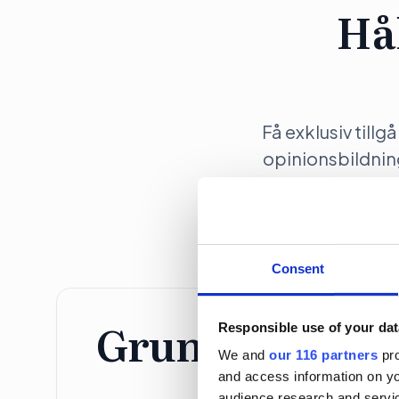
Hå
Få exklusiv tillg
opinionsbildni
Consent
Grundprenume
Responsible use of your dat
We and
our 116 partners
pro
and access information on yo
Individ
audience research and servi