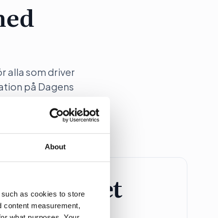
med
ör alla som driver
ation på Dagens
About
retagspaket
 such as cookies to store
nd content measurement,
Större Företag
for what purposes. Your