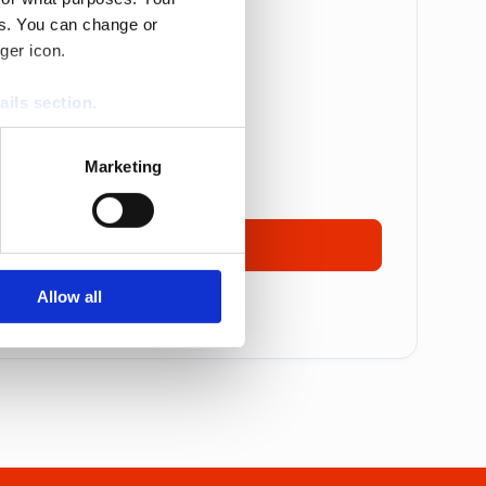
es. You can change or
Betalas årsvis
ger icon.
are: 5 995 kr
ails section
.
 995 kr
se our traffic. We also share
17 495 kronor
Marketing
ers who may combine it with
 services.
Ta kontakt
Allow all
mmer alla priser