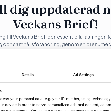
ll dig uppdaterad 
Veckans Brief!
ång till Veckans Brief, den essentiella läsningen f
ng och samhällsförändring, genom en prenumer
Opinion.
Details
Ad Settings
ration
Fö
a
cess your personal data, e.g. your IP-number, using technology
ur device in order to serve personalized ads and content, ad a
ces development. You have a choice in who uses your data and 