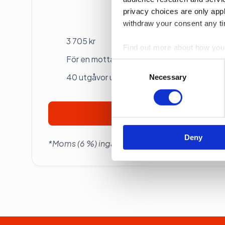
privacy choices are only app
Betalas årsvis
withdraw your consent any tim
3 705 kr
Find out more about how your
För en mottagare
Consent
We use cookies to personalis
40 utgåvor under ett år
Selection
Necessary
information about your use of
other information that you’ve
Prenumerera
Deny
*Moms (6 %) ingår i alla priser.