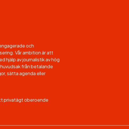
l engagerade och
sering. Vår ambition är att
d hjälp av journalistik av hög
, i huvudsak från betalande
or, sätta agenda eller
ett privatägt oberoende