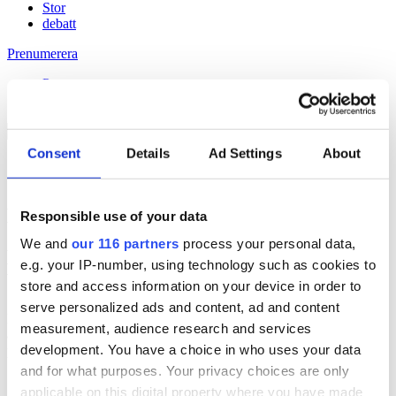
Stor
debatt
Prenumerera
Prenumerera
Consent
Details
Ad Settings
About
11 Jan 2013
Max Aperia – ett liv bland byråerna
Responsible use of your data
We and
our 116 partners
process your personal data,
Håll dig uppdaterad med
e.g. your IP-number, using technology such as cookies to
Veckans Brief!
store and access information on your device in order to
serve personalized ads and content, ad and content
Få exklusiv tillgång till Veckans Brief, den essentiella läsningen för
measurement, audience research and services
alla som driver opinionsbildning och samhällsförändring, genom en
development. You have a choice in who uses your data
prenumeration på Dagens Opinion.
and for what purposes. Your privacy choices are only
Grundprenumeration
applicable on this digital property where you have made