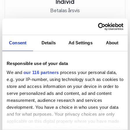
Individ
Betalas årsvis
3 705 kr
För en mottagare
Consent
Details
Ad Settings
About
40 utgåvor under ett år
Responsible use of your data
Prenumerera
We and
our 116 partners
process your personal data,
e.g. your IP-number, using technology such as cookies to
*Moms (6 %) ingår i alla priser.
store and access information on your device in order to
serve personalized ads and content, ad and content
measurement, audience research and services
development. You have a choice in who uses your data
and for what purposes. Your privacy choices are only
applicable on this digital property where you have made
Företagspaket
your choices. You can change or withdraw your consent