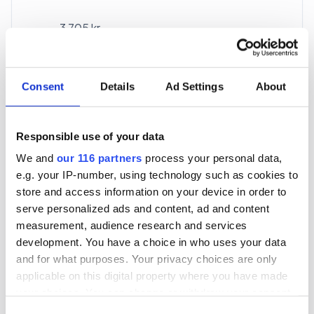
3 705 kr
För en mottagare
40 utgåvor under ett år
Consent
Details
Ad Settings
About
Prenumerera
Responsible use of your data
We and
our 116 partners
process your personal data,
*Moms (6 %) ingår i alla priser.
e.g. your IP-number, using technology such as cookies to
store and access information on your device in order to
serve personalized ads and content, ad and content
measurement, audience research and services
development. You have a choice in who uses your data
and for what purposes. Your privacy choices are only
Företagspaket
applicable on this digital property where you have made
your choices. You can change or withdraw your consent
any time from the Cookie Declaration or by clicking on
Consent