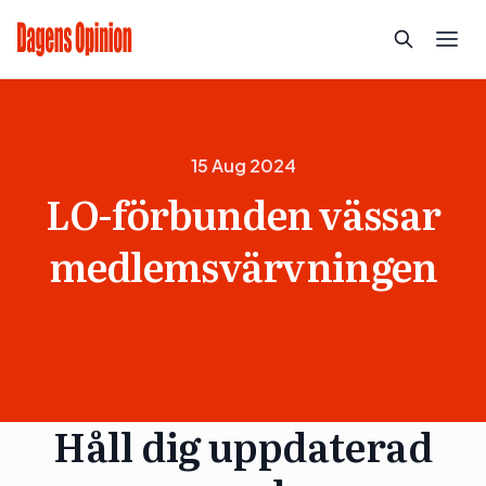
15 Aug 2024
LO-förbunden vässar
medlemsvärvningen
Håll dig uppdaterad