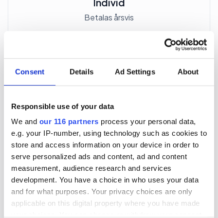
Individ
Betalas årsvis
3 705 kr
För en mottagare
Consent
Details
Ad Settings
About
40 utgåvor under ett år
Responsible use of your data
Prenumerera
We and
our 116 partners
process your personal data,
e.g. your IP-number, using technology such as cookies to
*Moms (6 %) ingår i alla priser.
store and access information on your device in order to
serve personalized ads and content, ad and content
measurement, audience research and services
development. You have a choice in who uses your data
and for what purposes. Your privacy choices are only
applicable on this digital property where you have made
Företagspaket
your choices. You can change or withdraw your consent