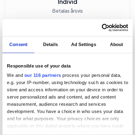
Individ
Betalas årsvis
3 705 kr
För en mottagare
Consent
Details
Ad Settings
About
40 utgåvor under ett år
Responsible use of your data
Prenumerera
We and
our 116 partners
process your personal data,
e.g. your IP-number, using technology such as cookies to
*Moms (6 %) ingår i alla priser.
store and access information on your device in order to
serve personalized ads and content, ad and content
measurement, audience research and services
development. You have a choice in who uses your data
and for what purposes. Your privacy choices are only
applicable on this digital property where you have made
Företagspaket
your choices. You can change or withdraw your consent