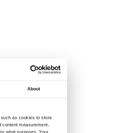
About
enumeration på Dagens Opinion.
 such as cookies to store
nd content measurement,
for what purposes. Your