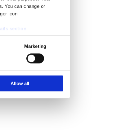
es. You can change or
ger icon.
ails section
.
se our traffic. We also share
Marketing
ers who may combine it with
 services.
Allow all