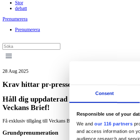
Stor
debatt
Prenumerera
Prenumerera
28 Aug 2025
Krav hittar pr-presschef – Obeya värvar 
Consent
Håll dig uppdaterad med
Veckans Brief!
Responsible use of your dat
Få exklusiv tillgång till Veckans Brief, den essentiella läsningen fö
We and
our 116 partners
pro
and access information on yo
Grundprenumeration
audience research and servi