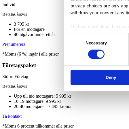
Individ
privacy choices are only app
withdraw your consent any tim
Betalas årsvis
3 705 kr
Find out more about how your
För en mottagare
40 utgåvor under ett år
Consent
We use cookies to personalis
Necessary
Selection
Prenumerera
information about your use of
*Moms (6 %) ingår i alla priser.
other information that you’ve
Företagspaket
Större Företag
Deny
Betalas årsvis
Upp till nio mottagare: 5 995 kr
10-19 mottagare: 9 995 kr
20-40 mottagare: 17 495 kronor
Ta kontakt
*Moms 6 procent tillkommer alla priser