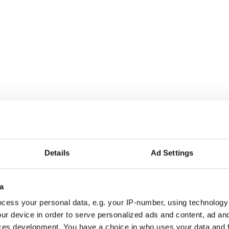
Berghs-duo
Details
Ad Settings
a
r alla som driver opinionsbildning och samhällsförändring, genom en pr
cess your personal data, e.g. your IP-number, using technology
ur device in order to serve personalized ads and content, ad a
ces development. You have a choice in who uses your data and 