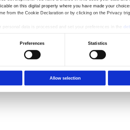
licable on this digital property where you have made your choic
e from the Cookie Declaration or by clicking on the Privacy trig
 personal data is processed and set your preferences in the
det
e content and ads, to provide social media features and to analy
Preferences
Statistics
 our site with our social media, advertising and analytics partn
 provided to them or that they’ve collected from your use of their
Allow selection