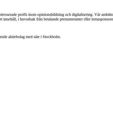
ntresserade proffs inom opinionsbildning och digitalisering. Vår ambit
vårt innehåll, i huvudsak från betalande prenumeranter eller temasponsore
oende aktiebolag med säte i Stockholm.