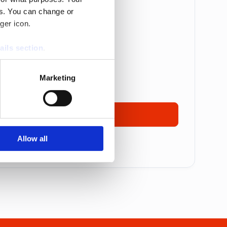
es. You can change or
Betalas årsvis
ger icon.
are: 5 995 kr
ails section
.
 995 kr
se our traffic. We also share
17 495 kronor
Marketing
ers who may combine it with
 services.
Ta kontakt
Allow all
mmer alla priser