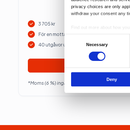
privacy choices are only app
Betalas årsvis
withdraw your consent any tim
3 705 kr
Find out more about how your
För en mottagare
Consent
We use cookies to personalis
40 utgåvor under ett år
Selection
Necessary
information about your use of
other information that you’ve
Prenumerera
Deny
*Moms (6 %) ingår i alla priser.