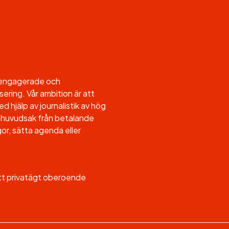
l engagerade och
sering. Vår ambition är att
d hjälp av journalistik av hög
, i huvudsak från betalande
or, sätta agenda eller
ett privatägt oberoende