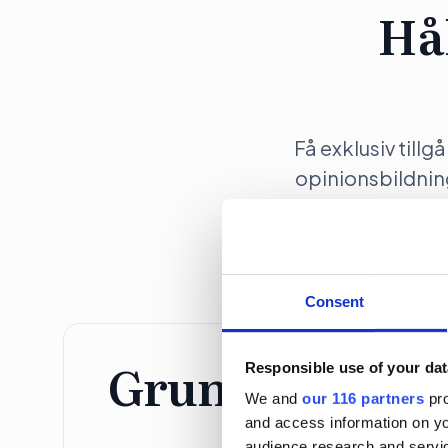
Hå
Få exklusiv tillg
opinionsbildni
Consent
Grundprenume
Responsible use of your dat
We and
our 116 partners
pro
and access information on yo
Individ
audience research and servi