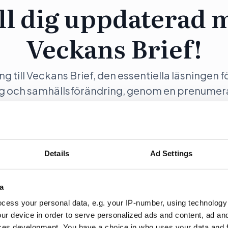
ll dig uppdaterad 
Veckans Brief!
ång till Veckans Brief, den essentiella läsningen f
ng och samhällsförändring, genom en prenumer
Opinion.
Details
Ad Settings
ration
Fö
a
cess your personal data, e.g. your IP-number, using technology
ur device in order to serve personalized ads and content, ad a
ces development. You have a choice in who uses your data and 