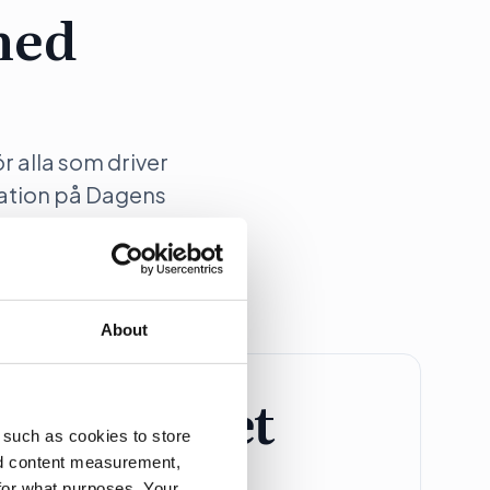
med
ör alla som driver
ation på Dagens
About
retagspaket
 such as cookies to store
nd content measurement,
Större Företag
for what purposes. Your