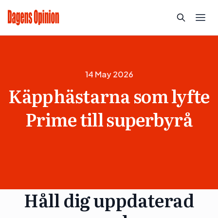
14 May 2026
Käpphästarna som lyfte
Prime till superbyrå
Håll dig uppdaterad