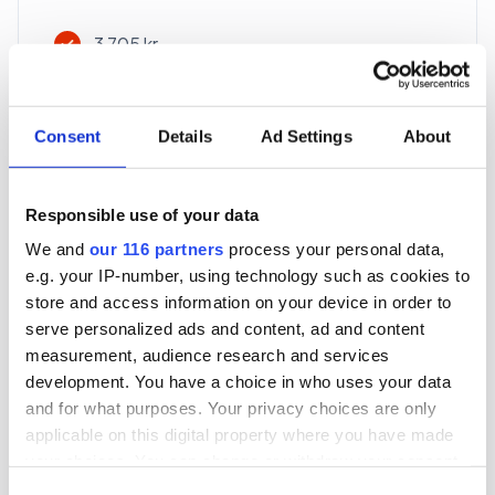
3 705 kr
För en mottagare
40 utgåvor under ett år
Consent
Details
Ad Settings
About
Prenumerera
Responsible use of your data
We and
our 116 partners
process your personal data,
*Moms (6 %) ingår i alla priser.
e.g. your IP-number, using technology such as cookies to
store and access information on your device in order to
serve personalized ads and content, ad and content
measurement, audience research and services
development. You have a choice in who uses your data
and for what purposes. Your privacy choices are only
Företagspaket
applicable on this digital property where you have made
your choices. You can change or withdraw your consent
any time from the Cookie Declaration or by clicking on
Consent