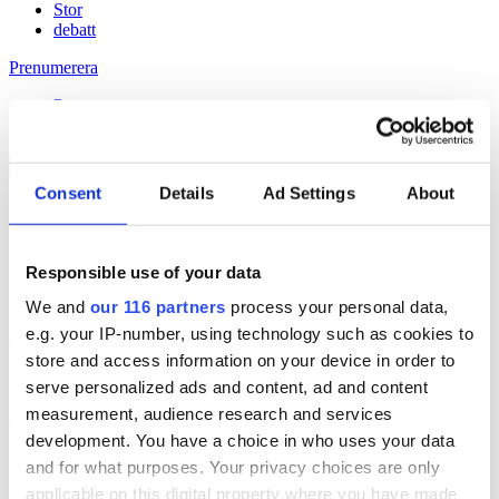
Stor
debatt
Prenumerera
Prenumerera
Consent
Details
Ad Settings
About
18 Jun 2015
Jorma Ollila byter Shell mot pr-byrå
Responsible use of your data
We and
our 116 partners
process your personal data,
Håll dig uppdaterad med
e.g. your IP-number, using technology such as cookies to
Veckans Brief!
store and access information on your device in order to
serve personalized ads and content, ad and content
Få exklusiv tillgång till Veckans Brief, den essentiella läsningen för
measurement, audience research and services
alla som driver opinionsbildning och samhällsförändring, genom en
development. You have a choice in who uses your data
prenumeration på Dagens Opinion.
and for what purposes. Your privacy choices are only
Grundprenumeration
applicable on this digital property where you have made