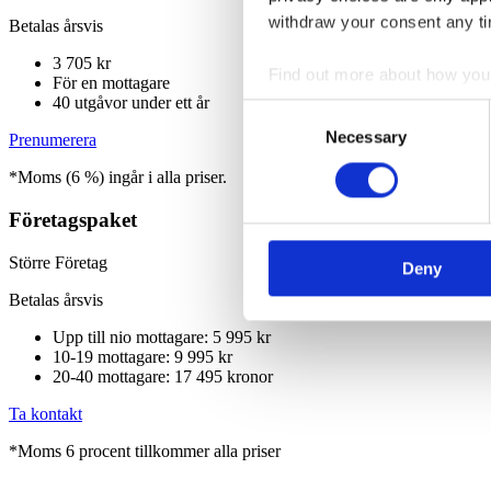
withdraw your consent any tim
Betalas årsvis
3 705 kr
Find out more about how your
För en mottagare
40 utgåvor under ett år
Consent
We use cookies to personalis
Necessary
Selection
Prenumerera
information about your use of
*Moms (6 %) ingår i alla priser.
other information that you’ve
Företagspaket
Större Företag
Deny
Betalas årsvis
Upp till nio mottagare: 5 995 kr
10-19 mottagare: 9 995 kr
20-40 mottagare: 17 495 kronor
Ta kontakt
*Moms 6 procent tillkommer alla priser