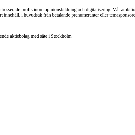
ntresserade proffs inom opinionsbildning och digitalisering. Vår ambit
vårt innehåll, i huvudsak från betalande prenumeranter eller temasponsore
oende aktiebolag med säte i Stockholm.