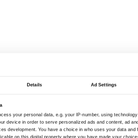
Details
Ad Settings
a
r alla som driver opinionsbildning och samhällsförändring, genom en pr
cess your personal data, e.g. your IP-number, using technology
ur device in order to serve personalized ads and content, ad a
ces development. You have a choice in who uses your data and 
licable on this digital property where you have made your choic