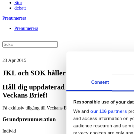
Stor
debatt
Prenumerera
Prenumerera
23 Apr 2015
JKL och SOK håller OS-drömmen i liv
Consent
Håll dig uppdaterad med
Veckans Brief!
Responsible use of your dat
Få exklusiv tillgång till Veckans Brief, den essentiella läsningen fö
We and
our 116 partners
pro
and access information on yo
Grundprenumeration
audience research and servi
Individ
privacy choices are only app