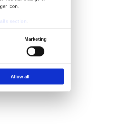
ger icon.
ails section
.
se our traffic. We also share
Marketing
ers who may combine it with
 services.
Allow all