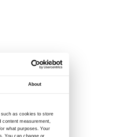
About
enumeration på Dagens Opinion.
 such as cookies to store
nd content measurement,
for what purposes. Your
es. You can change or