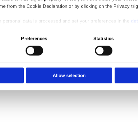
e from the Cookie Declaration or by clicking on the Privacy trig
 personal data is processed and set your preferences in the
det
e content and ads, to provide social media features and to analy
Preferences
Statistics
 our site with our social media, advertising and analytics partn
 provided to them or that they’ve collected from your use of their
Allow selection