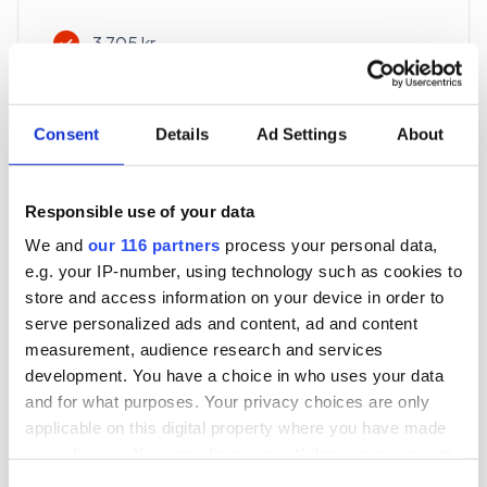
3 705 kr
För en mottagare
40 utgåvor under ett år
Consent
Details
Ad Settings
About
Prenumerera
Responsible use of your data
We and
our 116 partners
process your personal data,
*Moms (6 %) ingår i alla priser.
e.g. your IP-number, using technology such as cookies to
store and access information on your device in order to
serve personalized ads and content, ad and content
measurement, audience research and services
development. You have a choice in who uses your data
and for what purposes. Your privacy choices are only
Företagspaket
applicable on this digital property where you have made
your choices. You can change or withdraw your consent
any time from the Cookie Declaration or by clicking on
Consent