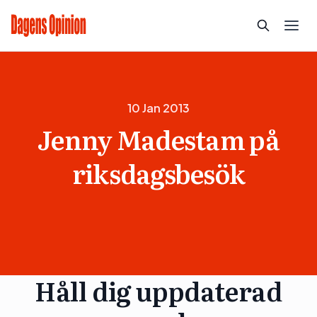
10 Jan 2013
Jenny Madestam på
riksdagsbesök
Håll dig uppdaterad