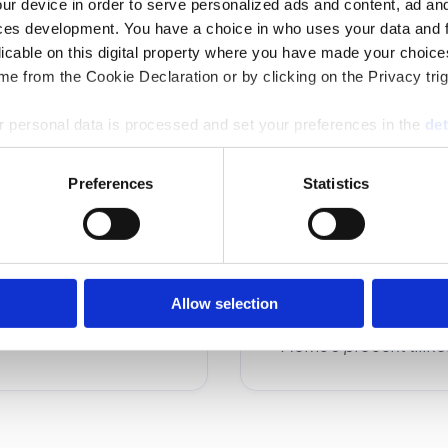
ur device in order to serve personalized ads and content, ad a
ces development. You have a choice in who uses your data and 
licable on this digital property where you have made your choic
e from the Cookie Declaration or by clicking on the Privacy trig
 personal data is processed and set your preferences in the
det
Upp till nio mottag
e content and ads, to provide social media features and to analy
10-19 mottagare: 9
Preferences
Statistics
 our site with our social media, advertising and analytics partn
20-40 mottagare: 
 provided to them or that they’ve collected from your use of their
Allow selection
*Moms 6 procent tillko