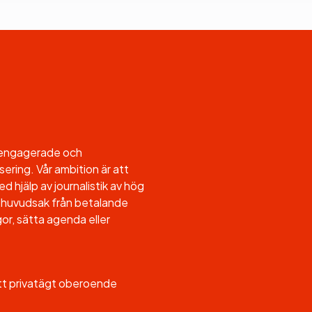
l engagerade och
sering. Vår ambition är att
d hjälp av journalistik av hög
, i huvudsak från betalande
or, sätta agenda eller
ett privatägt oberoende