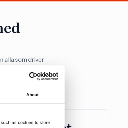
med
ör alla som driver
ation på Dagens
About
retagspaket
 such as cookies to store