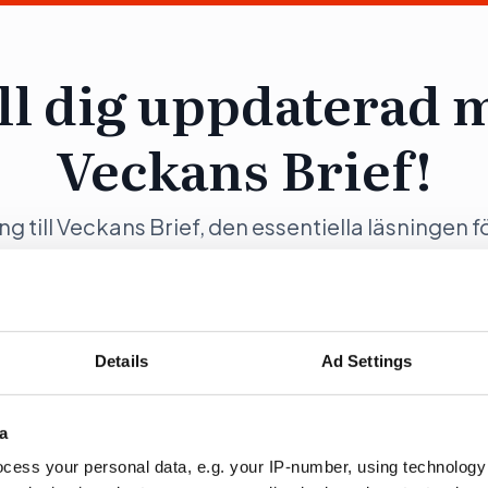
ll dig uppdaterad 
Veckans Brief!
ång till Veckans Brief, den essentiella läsningen f
ng och samhällsförändring, genom en prenumer
Opinion.
Details
Ad Settings
a
ration
Fö
cess your personal data, e.g. your IP-number, using technology