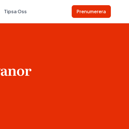
Tipsa Oss
Prenumerera
vanor