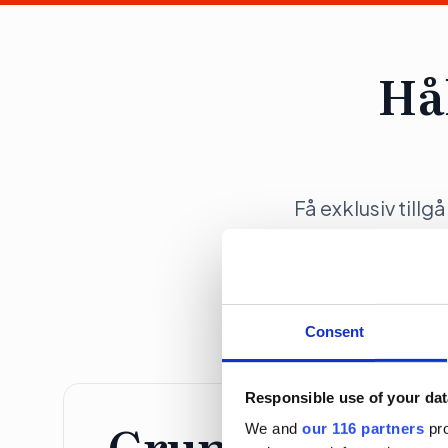
Hå
Få exklusiv tillg
opinionsbildni
Consent
Responsible use of your dat
Grundprenume
We and
our 116 partners
pro