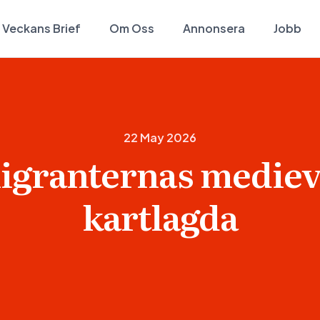
Veckans Brief
Om Oss
Annonsera
Jobb
22 May 2026
granternas medie
kartlagda