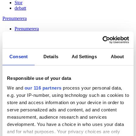
Stor
debatt
Prenumerera
Prenumerera
Consent
Details
Ad Settings
About
27 Aug 2015
Hyresgästföreningen lobbade för
Responsible use of your data
utredning i tio år
We and
our 116 partners
process your personal data,
e.g. your IP-number, using technology such as cookies to
Håll dig uppdaterad med
store and access information on your device in order to
Veckans Brief!
serve personalized ads and content, ad and content
measurement, audience research and services
Få exklusiv tillgång till Veckans Brief, den essentiella läsningen för
alla som driver opinionsbildning och samhällsförändring, genom en
development. You have a choice in who uses your data
prenumeration på Dagens Opinion.
and for what purposes. Your privacy choices are only