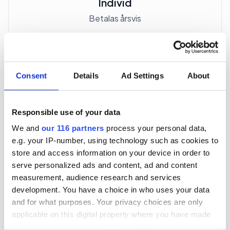
Individ
Betalas årsvis
3 705 kr
För en mottagare
Consent
Details
Ad Settings
About
40 utgåvor under ett år
Responsible use of your data
Prenumerera
We and
our 116 partners
process your personal data,
e.g. your IP-number, using technology such as cookies to
*Moms (6 %) ingår i alla priser.
store and access information on your device in order to
serve personalized ads and content, ad and content
measurement, audience research and services
development. You have a choice in who uses your data
and for what purposes. Your privacy choices are only
applicable on this digital property where you have made
Företagspaket
your choices. You can change or withdraw your consent