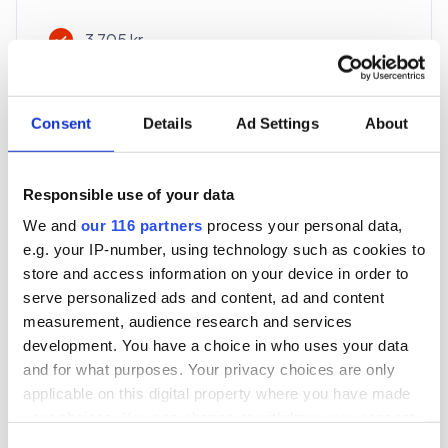
3 705 kr
För en mottagare
40 utgåvor under ett år
Consent
Details
Ad Settings
About
Prenumerera
Responsible use of your data
We and
our 116 partners
process your personal data,
*Moms (6 %) ingår i alla priser.
e.g. your IP-number, using technology such as cookies to
store and access information on your device in order to
serve personalized ads and content, ad and content
measurement, audience research and services
development. You have a choice in who uses your data
and for what purposes. Your privacy choices are only
Företagspaket
applicable on this digital property where you have made
your choices. You can change or withdraw your consent
any time from the Cookie Declaration or by clicking on
Consent