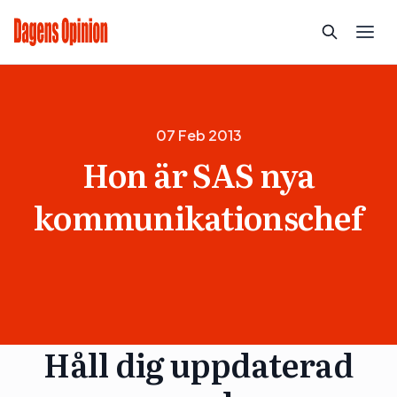
07 Feb 2013
Hon är SAS nya
kommunikationschef
Håll dig uppdaterad