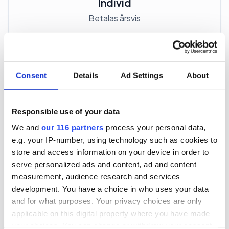
Individ
Betalas årsvis
3 705 kr
För en mottagare
Consent
Details
Ad Settings
About
40 utgåvor under ett år
Responsible use of your data
Prenumerera
We and
our 116 partners
process your personal data,
e.g. your IP-number, using technology such as cookies to
*Moms (6 %) ingår i alla priser.
store and access information on your device in order to
serve personalized ads and content, ad and content
measurement, audience research and services
development. You have a choice in who uses your data
and for what purposes. Your privacy choices are only
applicable on this digital property where you have made
Företagspaket
your choices. You can change or withdraw your consent