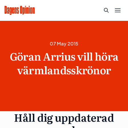
07 May 2015
Göran Arrius vill höra
värmlandsskrönor
Håll dig uppdaterad