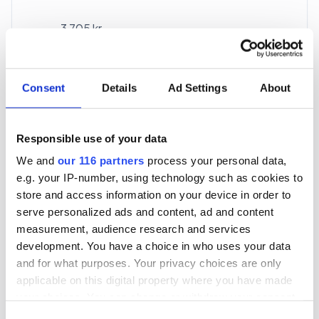
3 705 kr
För en mottagare
40 utgåvor under ett år
Consent
Details
Ad Settings
About
Prenumerera
Responsible use of your data
We and
our 116 partners
process your personal data,
*Moms (6 %) ingår i alla priser.
e.g. your IP-number, using technology such as cookies to
store and access information on your device in order to
serve personalized ads and content, ad and content
measurement, audience research and services
development. You have a choice in who uses your data
and for what purposes. Your privacy choices are only
Företagspaket
applicable on this digital property where you have made
your choices. You can change or withdraw your consent
any time from the Cookie Declaration or by clicking on
Consent