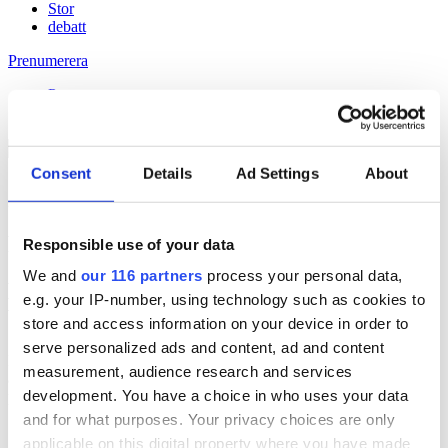
Stor
debatt
Prenumerera
Prenumerera
Consent
Details
Ad Settings
About
21 May 2026
Fyra opinionsfestivaler upp på agendan
Responsible use of your data
We and
our 116 partners
process your personal data,
Håll dig uppdaterad med
e.g. your IP-number, using technology such as cookies to
Veckans Brief!
store and access information on your device in order to
serve personalized ads and content, ad and content
Få exklusiv tillgång till Veckans Brief, den essentiella läsningen för
measurement, audience research and services
alla som driver opinionsbildning och samhällsförändring, genom en
development. You have a choice in who uses your data
prenumeration på Dagens Opinion.
and for what purposes. Your privacy choices are only
Grundprenumeration
applicable on this digital property where you have made