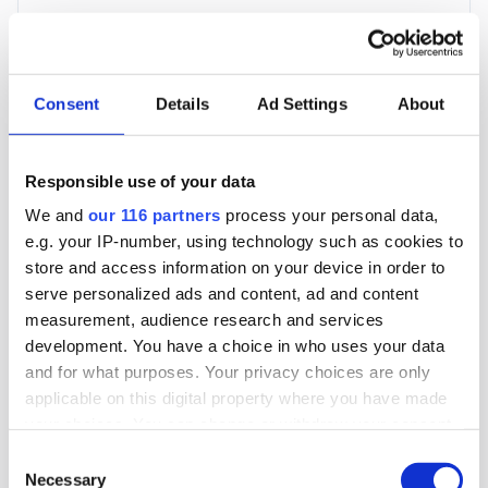
3 705 kr
För en mottagare
Consent
Details
Ad Settings
About
40 utgåvor under ett år
Responsible use of your data
Prenumerera
We and
our 116 partners
process your personal data,
e.g. your IP-number, using technology such as cookies to
*Moms (6 %) ingår i alla priser.
store and access information on your device in order to
serve personalized ads and content, ad and content
measurement, audience research and services
development. You have a choice in who uses your data
and for what purposes. Your privacy choices are only
applicable on this digital property where you have made
Företagspaket
your choices. You can change or withdraw your consent
any time from the Cookie Declaration or by clicking on
Consent
the Privacy trigger icon.
Necessary
Selection