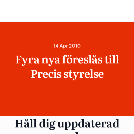
14 Apr 2010
Fyra nya föreslås till
Precis styrelse
Håll dig uppdaterad