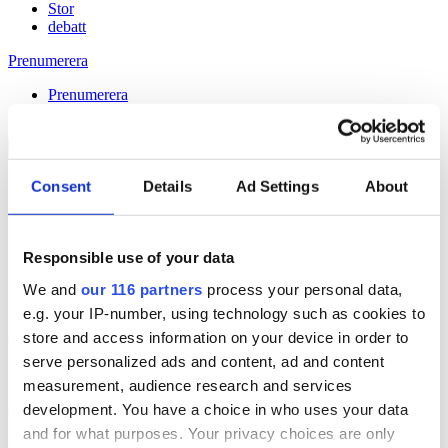
Stor
debatt
Prenumerera
Prenumerera
Consent
Details
Ad Settings
About
26 Jan 2023
Fyra avdelningar blir två på Ica – 2 150
Responsible use of your data
berörs
We and
our 116 partners
process your personal data,
e.g. your IP-number, using technology such as cookies to
Håll dig uppdaterad med
store and access information on your device in order to
Veckans Brief!
serve personalized ads and content, ad and content
measurement, audience research and services
Få exklusiv tillgång till Veckans Brief, den essentiella läsningen för
alla som driver opinionsbildning och samhällsförändring, genom en
development. You have a choice in who uses your data
prenumeration på Dagens Opinion.
and for what purposes. Your privacy choices are only