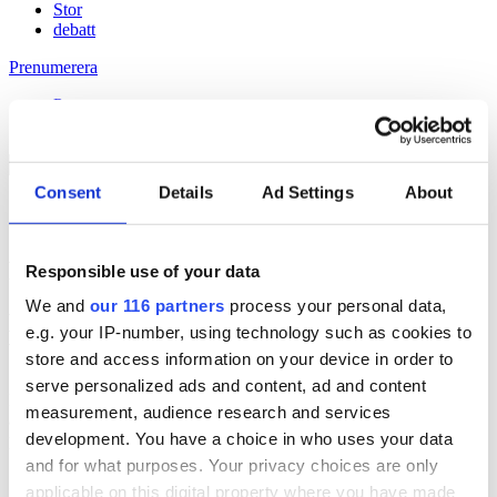
Stor
debatt
Prenumerera
Prenumerera
Consent
Details
Ad Settings
About
15 Dec 2009
Företagsrådgivare JKL:s nya giv
Responsible use of your data
We and
our 116 partners
process your personal data,
Håll dig uppdaterad med
e.g. your IP-number, using technology such as cookies to
Veckans Brief!
store and access information on your device in order to
serve personalized ads and content, ad and content
Få exklusiv tillgång till Veckans Brief, den essentiella läsningen för
measurement, audience research and services
alla som driver opinionsbildning och samhällsförändring, genom en
development. You have a choice in who uses your data
prenumeration på Dagens Opinion.
and for what purposes. Your privacy choices are only
Grundprenumeration
applicable on this digital property where you have made