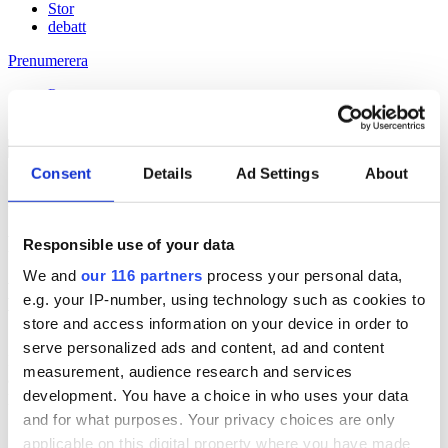
Stor
debatt
Prenumerera
Prenumerera
Consent
Details
Ad Settings
About
20 Nov 2014
Fem tips till nybörjare på Instagram
Responsible use of your data
We and
our 116 partners
process your personal data,
Håll dig uppdaterad med
e.g. your IP-number, using technology such as cookies to
Veckans Brief!
store and access information on your device in order to
serve personalized ads and content, ad and content
Få exklusiv tillgång till Veckans Brief, den essentiella läsningen för
measurement, audience research and services
alla som driver opinionsbildning och samhällsförändring, genom en
development. You have a choice in who uses your data
prenumeration på Dagens Opinion.
and for what purposes. Your privacy choices are only
Grundprenumeration
applicable on this digital property where you have made