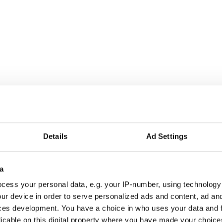
gar
Details
Ad Settings
a
r alla som driver opinionsbildning och samhällsförändring, genom en pr
cess your personal data, e.g. your IP-number, using technology
ur device in order to serve personalized ads and content, ad a
ces development. You have a choice in who uses your data and 
licable on this digital property where you have made your choic