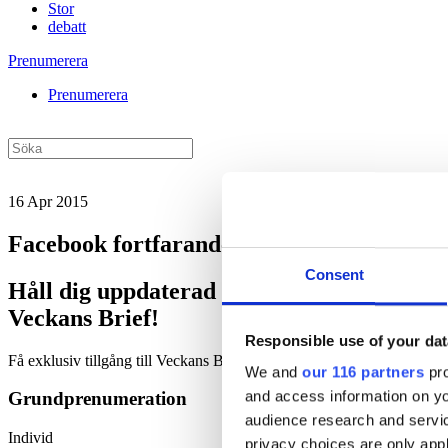
Stor
debatt
Prenumerera
Prenumerera
16 Apr 2015
Facebook fortfarande störst bland tonårin
Consent
Håll dig uppdaterad med
Veckans Brief!
Responsible use of your dat
Få exklusiv tillgång till Veckans Brief, den essentiella läsningen fö
We and
our 116 partners
pro
and access information on yo
Grundprenumeration
audience research and servi
Individ
privacy choices are only app