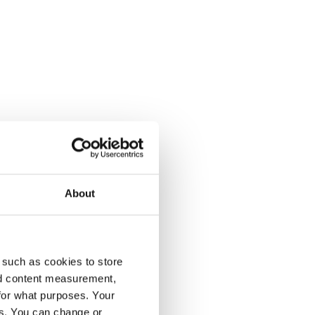
About
enumeration på Dagens Opinion.
 such as cookies to store
nd content measurement,
for what purposes. Your
es. You can change or