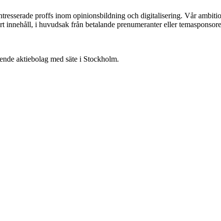
ntresserade proffs inom opinionsbildning och digitalisering. Vår ambit
vårt innehåll, i huvudsak från betalande prenumeranter eller temasponsore
oende aktiebolag med säte i Stockholm.