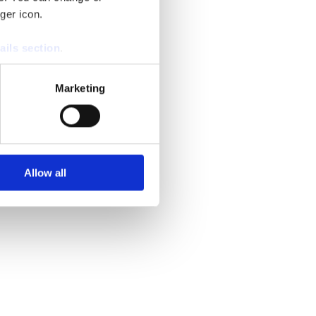
ger icon.
ails section
.
se our traffic. We also share
Marketing
ers who may combine it with
 services.
Allow all