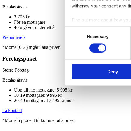
withdraw your consent any tim
Betalas årsvis
3 705 kr
Find out more about how your
För en mottagare
40 utgåvor under ett år
Consent
We use cookies to personalis
Necessary
Selection
Prenumerera
information about your use of
*Moms (6 %) ingår i alla priser.
other information that you’ve
Företagspaket
Större Företag
Deny
Betalas årsvis
Upp till nio mottagare: 5 995 kr
10-19 mottagare: 9 995 kr
20-40 mottagare: 17 495 kronor
Ta kontakt
*Moms 6 procent tillkommer alla priser