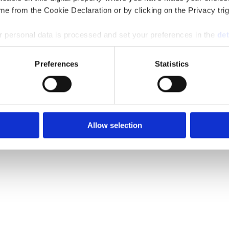
e from the Cookie Declaration or by clicking on the Privacy trig
 personal data is processed and set your preferences in the
det
e content and ads, to provide social media features and to analy
Preferences
Statistics
 our site with our social media, advertising and analytics partn
 provided to them or that they’ve collected from your use of their
Allow selection