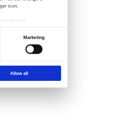
ger icon.
ails section
.
se our traffic. We also share
Marketing
ers who may combine it with
 services.
Allow all