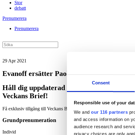
Stor
debatt
Prenumerera
Prenumerera
29 Apr 2021
Evanoff ersätter Paolos och lyfter Zeina
Consent
Håll dig uppdaterad med
Veckans Brief!
Responsible use of your dat
Få exklusiv tillgång till Veckans Brief, den essentiella läsningen fö
We and
our 116 partners
pro
and access information on yo
Grundprenumeration
audience research and servi
Individ
privacy choices are only app