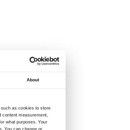
About
enumeration på Dagens Opinion.
 such as cookies to store
nd content measurement,
for what purposes. Your
es. You can change or