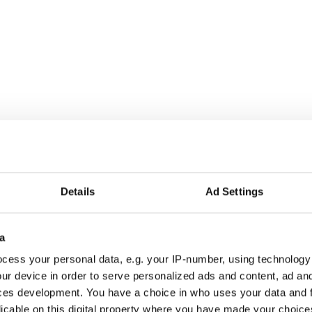
Details
Ad Settings
a
r alla som driver opinionsbildning och samhällsförändring, genom en pr
cess your personal data, e.g. your IP-number, using technology
ur device in order to serve personalized ads and content, ad a
ces development. You have a choice in who uses your data and 
licable on this digital property where you have made your choic