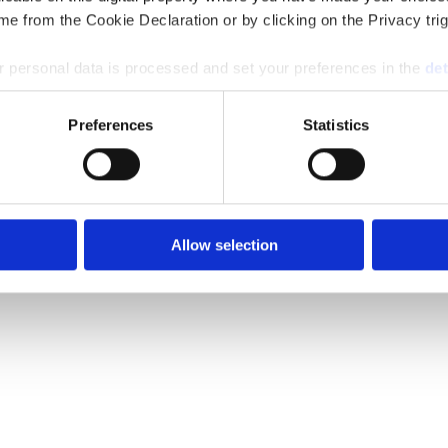
e from the Cookie Declaration or by clicking on the Privacy trig
 personal data is processed and set your preferences in the
det
e content and ads, to provide social media features and to analy
Preferences
Statistics
 our site with our social media, advertising and analytics partn
 provided to them or that they’ve collected from your use of their
Allow selection