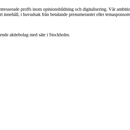
ntresserade proffs inom opinionsbildning och digitalisering. Vår ambit
vårt innehåll, i huvudsak från betalande prenumeranter eller temasponsore
oende aktiebolag med säte i Stockholm.