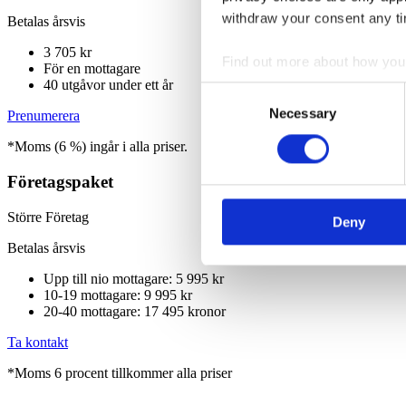
withdraw your consent any tim
Betalas årsvis
3 705 kr
Find out more about how your
För en mottagare
40 utgåvor under ett år
Consent
We use cookies to personalis
Necessary
Selection
Prenumerera
information about your use of
*Moms (6 %) ingår i alla priser.
other information that you’ve
Företagspaket
Större Företag
Deny
Betalas årsvis
Upp till nio mottagare: 5 995 kr
10-19 mottagare: 9 995 kr
20-40 mottagare: 17 495 kronor
Ta kontakt
*Moms 6 procent tillkommer alla priser