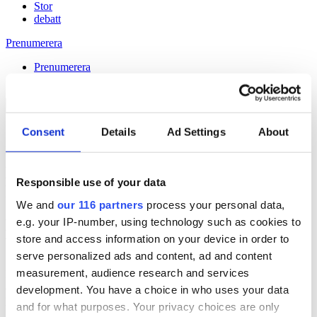
Stor
debatt
Prenumerera
Prenumerera
Consent
Details
Ad Settings
About
27 Aug 2015
Elisabeth Tarras-Wahlberg: Brunei-
Responsible use of your data
krisen var svårast
We and
our 116 partners
process your personal data,
e.g. your IP-number, using technology such as cookies to
Håll dig uppdaterad med
store and access information on your device in order to
Veckans Brief!
serve personalized ads and content, ad and content
measurement, audience research and services
Få exklusiv tillgång till Veckans Brief, den essentiella läsningen för
alla som driver opinionsbildning och samhällsförändring, genom en
development. You have a choice in who uses your data
prenumeration på Dagens Opinion.
and for what purposes. Your privacy choices are only