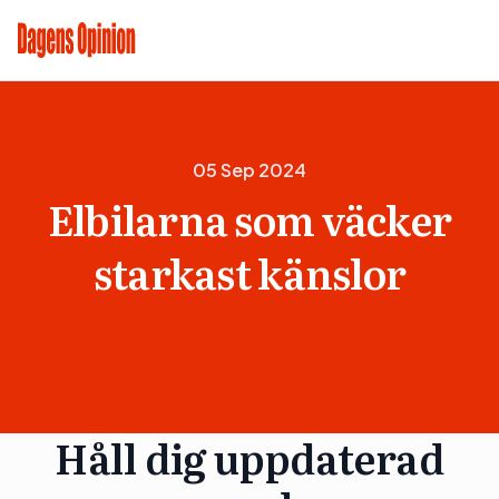
05 Sep 2024
Elbilarna som väcker
starkast känslor
Håll dig uppdaterad