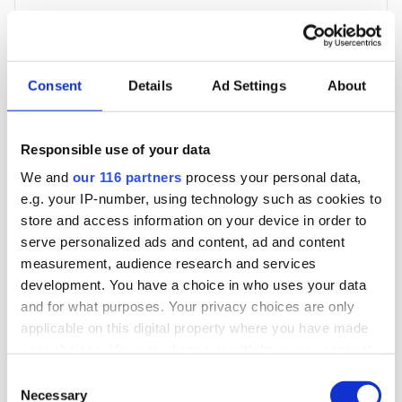
3 705 kr
För en mottagare
Consent
Details
Ad Settings
About
40 utgåvor under ett år
Responsible use of your data
Prenumerera
We and
our 116 partners
process your personal data,
e.g. your IP-number, using technology such as cookies to
*Moms (6 %) ingår i alla priser.
store and access information on your device in order to
serve personalized ads and content, ad and content
measurement, audience research and services
development. You have a choice in who uses your data
and for what purposes. Your privacy choices are only
applicable on this digital property where you have made
Företagspaket
your choices. You can change or withdraw your consent
any time from the Cookie Declaration or by clicking on
Consent
the Privacy trigger icon.
Necessary
Selection