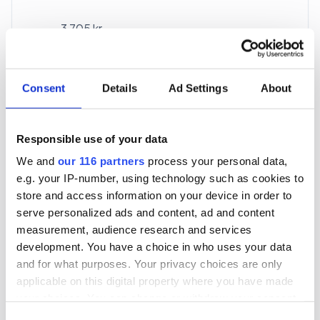
3 705 kr
För en mottagare
40 utgåvor under ett år
Consent
Details
Ad Settings
About
Prenumerera
Responsible use of your data
We and
our 116 partners
process your personal data,
*Moms (6 %) ingår i alla priser.
e.g. your IP-number, using technology such as cookies to
store and access information on your device in order to
serve personalized ads and content, ad and content
measurement, audience research and services
development. You have a choice in who uses your data
and for what purposes. Your privacy choices are only
Företagspaket
applicable on this digital property where you have made
your choices. You can change or withdraw your consent
any time from the Cookie Declaration or by clicking on
Consent