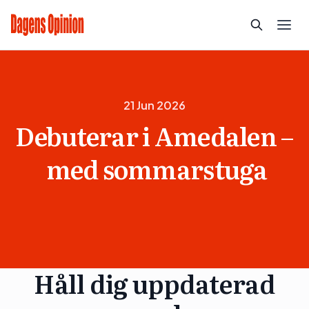
21 Jun 2026
Debuterar i Amedalen –
med sommarstuga
Håll dig uppdaterad