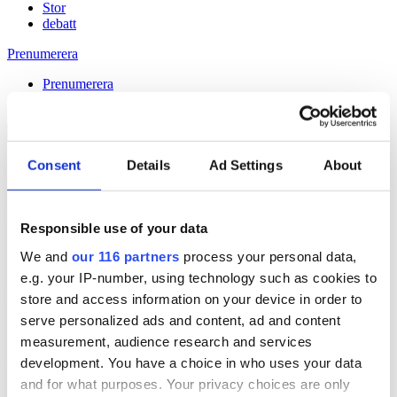
Stor
debatt
Prenumerera
Prenumerera
Consent
Details
Ad Settings
About
26 Jan 2011
De tävlar om bästa
Responsible use of your data
kommunikationsplanen
We and
our 116 partners
process your personal data,
e.g. your IP-number, using technology such as cookies to
Håll dig uppdaterad med
store and access information on your device in order to
Veckans Brief!
serve personalized ads and content, ad and content
measurement, audience research and services
Få exklusiv tillgång till Veckans Brief, den essentiella läsningen för
alla som driver opinionsbildning och samhällsförändring, genom en
development. You have a choice in who uses your data
prenumeration på Dagens Opinion.
and for what purposes. Your privacy choices are only