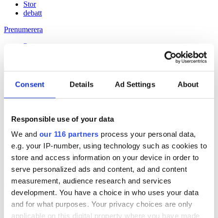
Stor
debatt
Prenumerera
Prenumerera
Consent
Details
Ad Settings
About
26 Jun 2015
De får lämna Computer Sweden
Responsible use of your data
We and
our 116 partners
process your personal data,
Håll dig uppdaterad med
e.g. your IP-number, using technology such as cookies to
Veckans Brief!
store and access information on your device in order to
serve personalized ads and content, ad and content
Få exklusiv tillgång till Veckans Brief, den essentiella läsningen för
measurement, audience research and services
alla som driver opinionsbildning och samhällsförändring, genom en
development. You have a choice in who uses your data
prenumeration på Dagens Opinion.
and for what purposes. Your privacy choices are only
Grundprenumeration
applicable on this digital property where you have made