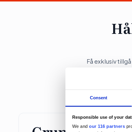
Hå
Få exklusiv tillg
opinionsbildni
Consent
Responsible use of your dat
Grundprenume
We and
our 116 partners
pro