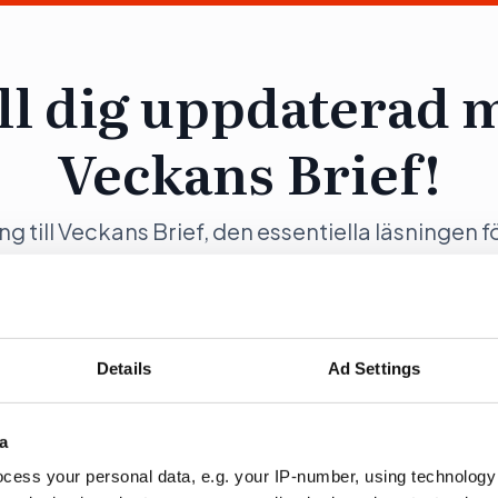
ll dig uppdaterad 
Veckans Brief!
ång till Veckans Brief, den essentiella läsningen f
ng och samhällsförändring, genom en prenumer
Opinion.
Details
Ad Settings
a
ration
Fö
cess your personal data, e.g. your IP-number, using technology