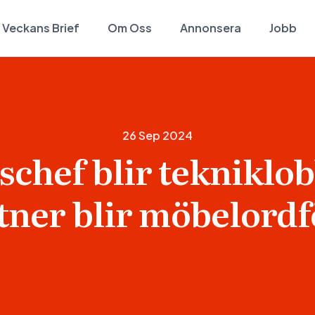
Veckans Brief
Om Oss
Annonsera
Jobb
26 Sep 2024
schef blir tekniklob
tner blir möbelord