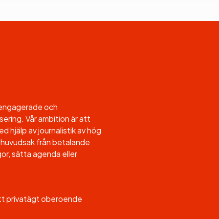
l engagerade och
sering. Vår ambition är att
d hjälp av journalistik av hög
, i huvudsak från betalande
or, sätta agenda eller
ett privatägt oberoende