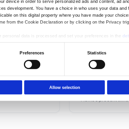
ur device in order to serve personalized ads and content, ad a
ces development. You have a choice in who uses your data and 
licable on this digital property where you have made your choic
e from the Cookie Declaration or by clicking on the Privacy trig
 personal data is processed and set your preferences in the
det
Upp till nio mottag
e content and ads, to provide social media features and to analy
10-19 mottagare: 9
Preferences
Statistics
 our site with our social media, advertising and analytics partn
20-40 mottagare: 
 provided to them or that they’ve collected from your use of their
Allow selection
*Moms 6 procent tillko