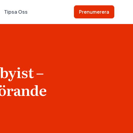
Tipsa Oss
Prenumerera
byist –
förande