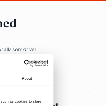
med
ör alla som driver
ation på Dagens
About
retagspaket
 such as cookies to store