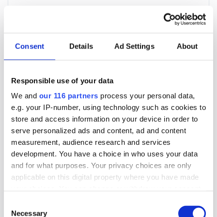
3 705 kr
För en mottagare
Consent
Details
Ad Settings
About
40 utgåvor under ett år
Responsible use of your data
Prenumerera
We and
our 116 partners
process your personal data,
e.g. your IP-number, using technology such as cookies to
*Moms (6 %) ingår i alla priser.
store and access information on your device in order to
serve personalized ads and content, ad and content
measurement, audience research and services
development. You have a choice in who uses your data
and for what purposes. Your privacy choices are only
applicable on this digital property where you have made
Företagspaket
your choices. You can change or withdraw your consent
any time from the Cookie Declaration or by clicking on
Consent
the Privacy trigger icon.
Necessary
Selection