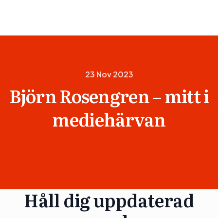
23 Nov 2023
Björn Rosengren – mitt i
mediehärvan
Håll dig uppdaterad