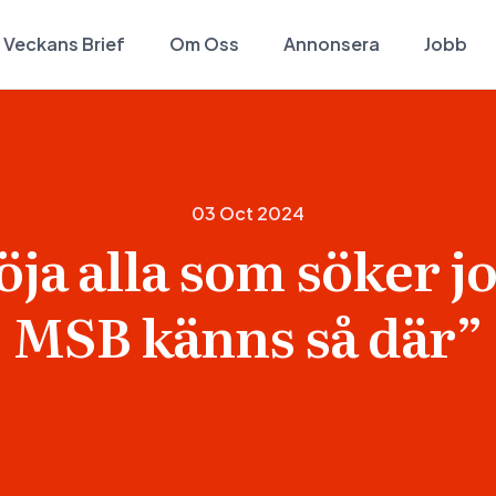
Veckans Brief
Om Oss
Annonsera
Jobb
03 Oct 2024
öja alla som söker j
MSB känns så där”