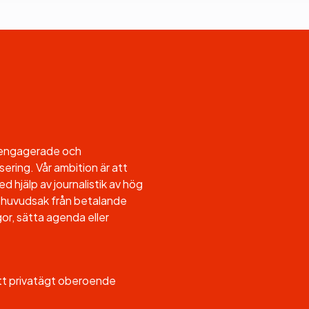
l engagerade och
sering. Vår ambition är att
d hjälp av journalistik av hög
, i huvudsak från betalande
or, sätta agenda eller
ett privatägt oberoende