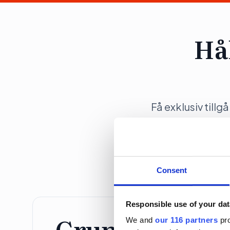
Hå
Få exklusiv tillg
opinionsbildni
Consent
Responsible use of your dat
Grundprenume
We and
our 116 partners
pro