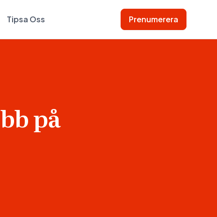
Tipsa Oss
Prenumerera
obb på