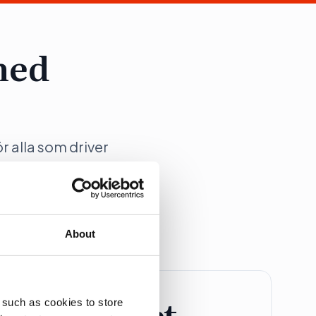
med
ör alla som driver
ation på Dagens
About
retagspaket
 such as cookies to store