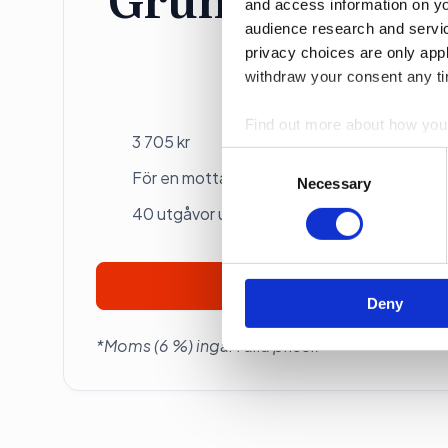
and access information on yo
audience research and servi
privacy choices are only app
Individ
withdraw your consent any tim
Betalas årsvis
Find out more about how your
3 705 kr
Consent
We use cookies to personalis
För en mottagare
Selection
Necessary
information about your use of
40 utgåvor under ett år
other information that you’ve
Prenumerera
Deny
*Moms (6 %) ingår i alla priser.