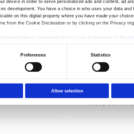
ur device in order to serve personalized ads and content, ad a
ces development. You have a choice in who uses your data and 
licable on this digital property where you have made your choic
e from the Cookie Declaration or by clicking on the Privacy trig
 personal data is processed and set your preferences in the
det
Upp till nio mottag
e content and ads, to provide social media features and to analy
10-19 mottagare: 9
Preferences
Statistics
 our site with our social media, advertising and analytics partn
20-40 mottagare: 
 provided to them or that they’ve collected from your use of their
Allow selection
*Moms 6 procent tillko