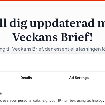
ll dig uppdaterad 
Veckans Brief!
ång till Veckans Brief, den essentiella läsningen f
ng och samhällsförändring, genom en prenumer
Opinion.
Details
Ad Settings
a
ration
Fö
cess your personal data, e.g. your IP-number, using technology