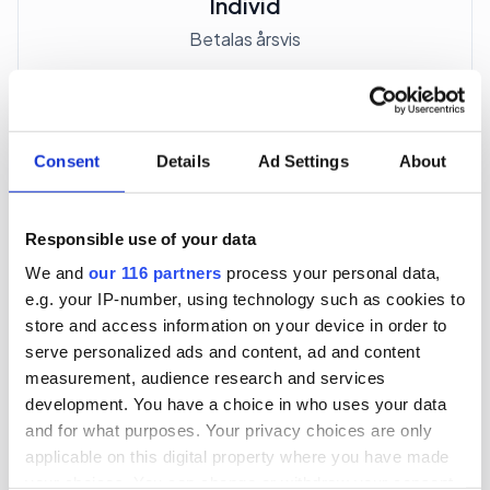
Individ
Betalas årsvis
3 705 kr
För en mottagare
Consent
Details
Ad Settings
About
40 utgåvor under ett år
Responsible use of your data
Prenumerera
We and
our 116 partners
process your personal data,
e.g. your IP-number, using technology such as cookies to
*Moms (6 %) ingår i alla priser.
store and access information on your device in order to
serve personalized ads and content, ad and content
measurement, audience research and services
development. You have a choice in who uses your data
and for what purposes. Your privacy choices are only
applicable on this digital property where you have made
Företagspaket
your choices. You can change or withdraw your consent