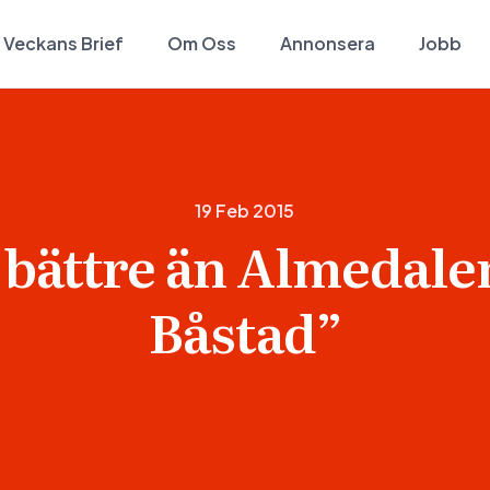
Veckans Brief
Om Oss
Annonsera
Jobb
19 Feb 2015
 bättre än Almedale
Båstad”