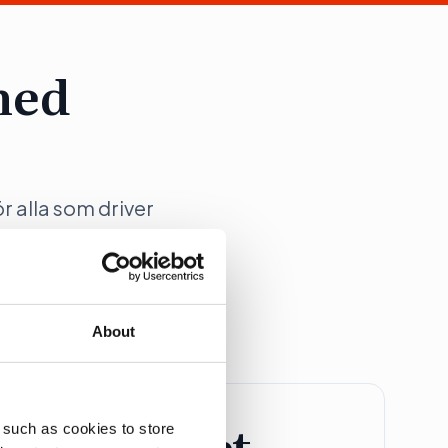
med
ör alla som driver
ation på Dagens
About
retagspaket
 such as cookies to store