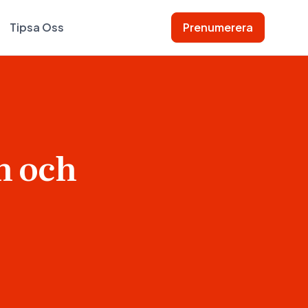
Tipsa Oss
Prenumerera
n och