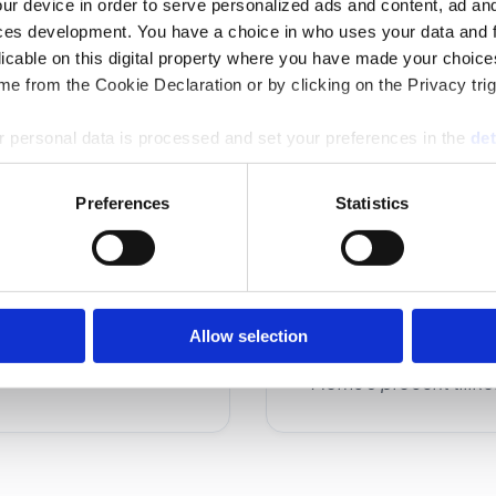
ur device in order to serve personalized ads and content, ad a
ces development. You have a choice in who uses your data and 
licable on this digital property where you have made your choic
e from the Cookie Declaration or by clicking on the Privacy trig
 personal data is processed and set your preferences in the
det
Upp till nio mottag
e content and ads, to provide social media features and to analy
10-19 mottagare: 9
Preferences
Statistics
 our site with our social media, advertising and analytics partn
20-40 mottagare: 
 provided to them or that they’ve collected from your use of their
Allow selection
*Moms 6 procent tillko