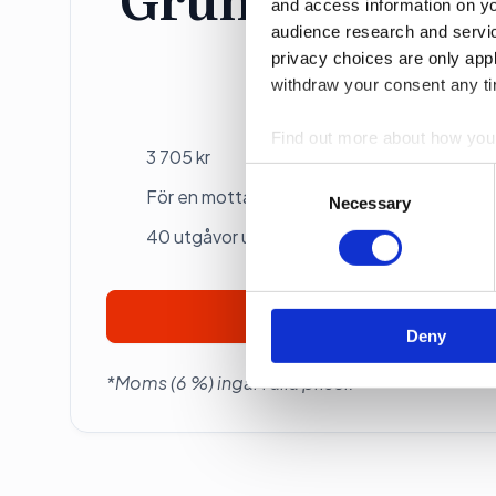
and access information on yo
audience research and servi
privacy choices are only app
Individ
withdraw your consent any tim
Betalas årsvis
Find out more about how your
3 705 kr
Consent
We use cookies to personalis
För en mottagare
Selection
Necessary
information about your use of
40 utgåvor under ett år
other information that you’ve
Prenumerera
Deny
*Moms (6 %) ingår i alla priser.