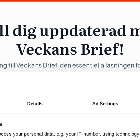
ll dig uppdaterad 
Veckans Brief!
ång till Veckans Brief, den essentiella läsningen f
ng och samhällsförändring, genom en prenumer
Opinion.
Details
Ad Settings
a
ration
Fö
cess your personal data, e.g. your IP-number, using technology