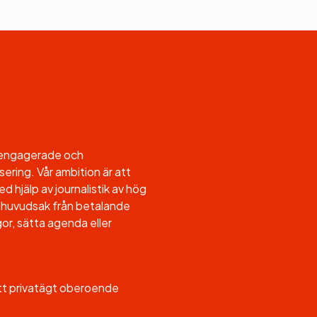
l engagerade och
sering. Vår ambition är att
d hjälp av journalistik av hög
, i huvudsak från betalande
or, sätta agenda eller
ett privatägt oberoende