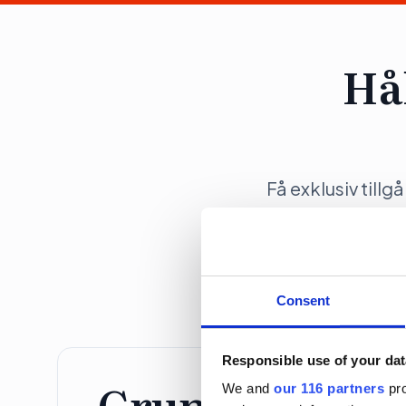
Hå
Få exklusiv tillg
opinionsbildni
Consent
Responsible use of your dat
Grundprenume
We and
our 116 partners
pro