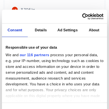
3 705 kr
För en mottagare
40 utgåvor under ett år
Consent
Details
Ad Settings
About
Prenumerera
Responsible use of your data
We and
our 116 partners
process your personal data,
*Moms (6 %) ingår i alla priser.
e.g. your IP-number, using technology such as cookies to
store and access information on your device in order to
serve personalized ads and content, ad and content
measurement, audience research and services
development. You have a choice in who uses your data
and for what purposes. Your privacy choices are only
Företagspaket
applicable on this digital property where you have made
your choices. You can change or withdraw your consent
any time from the Cookie Declaration or by clicking on
Consent