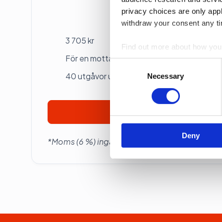
privacy choices are only app
Betalas årsvis
withdraw your consent any tim
3 705 kr
Find out more about how your
För en mottagare
Consent
We use cookies to personalis
40 utgåvor under ett år
Selection
Necessary
information about your use of
other information that you’ve
Prenumerera
Deny
*Moms (6 %) ingår i alla priser.