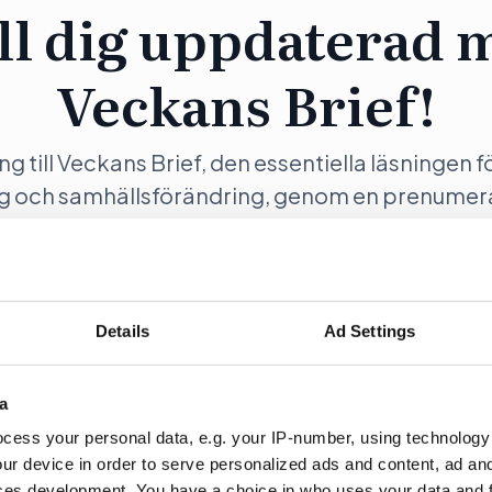
ll dig uppdaterad 
Veckans Brief!
ång till Veckans Brief, den essentiella läsningen f
ng och samhällsförändring, genom en prenumer
Opinion.
Details
Ad Settings
ration
Fö
a
cess your personal data, e.g. your IP-number, using technology
ur device in order to serve personalized ads and content, ad a
ces development. You have a choice in who uses your data and 