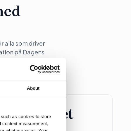
med
ör alla som driver
ation på Dagens
About
retagspaket
 such as cookies to store
nd content measurement,
Större Företag
for what purposes. Your