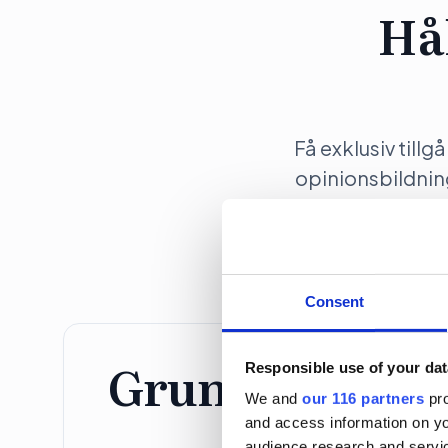
Hå
Få exklusiv tillg
opinionsbildni
Consent
Grundprenume
Responsible use of your dat
We and
our 116 partners
pro
and access information on yo
Individ
audience research and servi