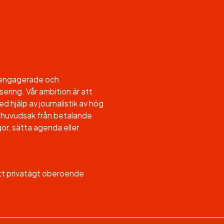
l engagerade och
sering. Vår ambition är att
d hjälp av journalistik av hög
, i huvudsak från betalande
or, sätta agenda eller
ett privatägt oberoende