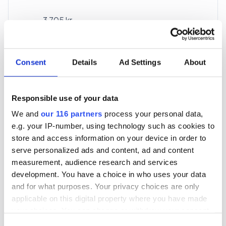
3 705 kr
För en mottagare
40 utgåvor under ett år
Consent
Details
Ad Settings
About
Prenumerera
Responsible use of your data
We and
our 116 partners
process your personal data,
*Moms (6 %) ingår i alla priser.
e.g. your IP-number, using technology such as cookies to
store and access information on your device in order to
serve personalized ads and content, ad and content
measurement, audience research and services
development. You have a choice in who uses your data
and for what purposes. Your privacy choices are only
Företagspaket
applicable on this digital property where you have made
your choices. You can change or withdraw your consent
any time from the Cookie Declaration or by clicking on
Consent