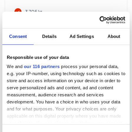
3 705 kr
För en mottagare
40 utgåvor under ett år
Consent
Details
Ad Settings
About
Prenumerera
Responsible use of your data
We and
our 116 partners
process your personal data,
*Moms (6 %) ingår i alla priser.
e.g. your IP-number, using technology such as cookies to
store and access information on your device in order to
serve personalized ads and content, ad and content
measurement, audience research and services
development. You have a choice in who uses your data
and for what purposes. Your privacy choices are only
Företagspaket
applicable on this digital property where you have made
your choices. You can change or withdraw your consent
any time from the Cookie Declaration or by clicking on
Consent