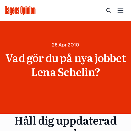
28 Apr 2010
Vad gör du på nya jobbet
Lena Schelin?
Håll dig uppdaterad