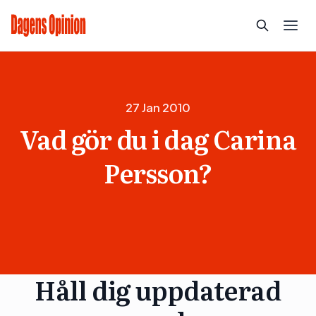
27 Jan 2010
Vad gör du i dag Carina
Persson?
Håll dig uppdaterad