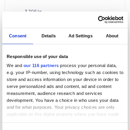
3 705 kr
För en mottagare
40 utgåvor under ett år
Consent
Details
Ad Settings
About
Prenumerera
Responsible use of your data
We and
our 116 partners
process your personal data,
*Moms (6 %) ingår i alla priser.
e.g. your IP-number, using technology such as cookies to
store and access information on your device in order to
serve personalized ads and content, ad and content
measurement, audience research and services
development. You have a choice in who uses your data
and for what purposes. Your privacy choices are only
Företagspaket
applicable on this digital property where you have made
your choices. You can change or withdraw your consent
any time from the Cookie Declaration or by clicking on
Consent