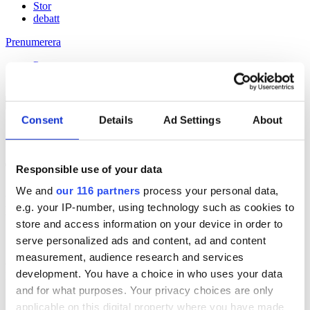
Stor
debatt
Prenumerera
Prenumerera
Consent
Details
Ad Settings
About
19 Feb 2015
Tidningen Bon lyfter Peronis öl
Responsible use of your data
We and
our 116 partners
process your personal data,
Håll dig uppdaterad med
e.g. your IP-number, using technology such as cookies to
Veckans Brief!
store and access information on your device in order to
serve personalized ads and content, ad and content
Få exklusiv tillgång till Veckans Brief, den essentiella läsningen för
measurement, audience research and services
alla som driver opinionsbildning och samhällsförändring, genom en
development. You have a choice in who uses your data
prenumeration på Dagens Opinion.
and for what purposes. Your privacy choices are only
Grundprenumeration
applicable on this digital property where you have made