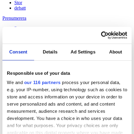
Stor
debatt
Prenumerera
Prenumerera
Consent
Details
Ad Settings
About
12 Feb 2015
Tele2 byter ir-chef
Responsible use of your data
We and
our 116 partners
process your personal data,
Håll dig uppdaterad med
e.g. your IP-number, using technology such as cookies to
Veckans Brief!
store and access information on your device in order to
serve personalized ads and content, ad and content
Få exklusiv tillgång till Veckans Brief, den essentiella läsningen för
measurement, audience research and services
alla som driver opinionsbildning och samhällsförändring, genom en
development. You have a choice in who uses your data
prenumeration på Dagens Opinion.
and for what purposes. Your privacy choices are only
Grundprenumeration
applicable on this digital property where you have made