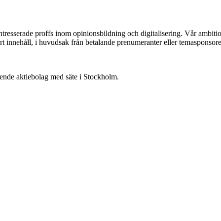
ntresserade proffs inom opinionsbildning och digitalisering. Vår ambit
vårt innehåll, i huvudsak från betalande prenumeranter eller temasponsore
oende aktiebolag med säte i Stockholm.