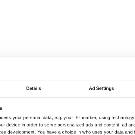
tannien
Details
Ad Settings
a
cess your personal data, e.g. your IP-number, using technology
r alla som driver opinionsbildning och samhällsförändring, genom en pr
ur device in order to serve personalized ads and content, ad a
ces development. You have a choice in who uses your data and 