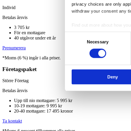
privacy choices are only app
Individ
withdraw your consent any tim
Betalas årsvis
Find out more about how your
3 705 kr
För en mottagare
Consent
40 utgåvor under ett år
We use cookies to personalis
Necessary
Selection
information about your use of
Prenumerera
other information that you’ve
*Moms (6 %) ingår i alla priser.
Företagspaket
Deny
Större Företag
Betalas årsvis
Upp till nio mottagare: 5 995 kr
10-19 mottagare: 9 995 kr
20-40 mottagare: 17 495 kronor
Ta kontakt
*Moms 6 procent tillkommer alla priser