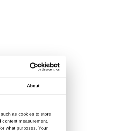
About
 such as cookies to store
enumeration på Dagens Opinion.
nd content measurement,
for what purposes. Your