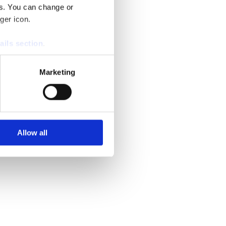
es. You can change or
ger icon.
ails section
.
se our traffic. We also share
Marketing
ers who may combine it with
 services.
Allow all