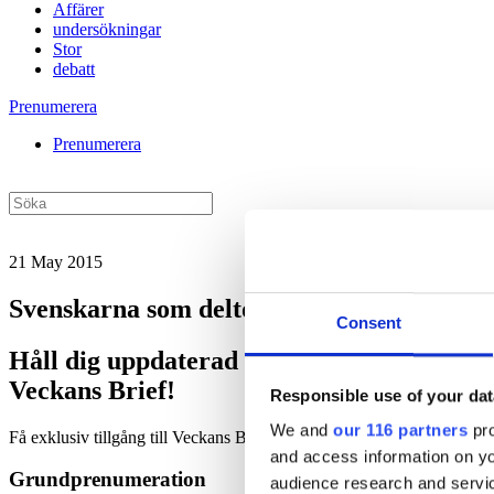
Affärer
undersökningar
Stor
debatt
Prenumerera
Prenumerera
21 May 2015
Svenskarna som deltog i slaget om Storbri
Consent
Håll dig uppdaterad med
Veckans Brief!
Responsible use of your dat
We and
our 116 partners
pro
Få exklusiv tillgång till Veckans Brief, den essentiella läsningen fö
and access information on yo
Grundprenumeration
audience research and servi