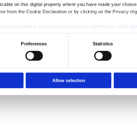
licable on this digital property where you have made your choic
e from the Cookie Declaration or by clicking on the Privacy trig
 personal data is processed and set your preferences in the
det
e content and ads, to provide social media features and to analy
Preferences
Statistics
 our site with our social media, advertising and analytics partn
 provided to them or that they’ve collected from your use of their
Allow selection