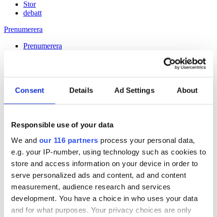
Stor
debatt
Prenumerera
Prenumerera
Consent
Details
Ad Settings
About
05 Sep 2024
Stora löneskillnader hos regeringens
Responsible use of your data
pressfolk
We and
our 116 partners
process your personal data,
e.g. your IP-number, using technology such as cookies to
Håll dig uppdaterad med
store and access information on your device in order to
Veckans Brief!
serve personalized ads and content, ad and content
measurement, audience research and services
Få exklusiv tillgång till Veckans Brief, den essentiella läsningen för
alla som driver opinionsbildning och samhällsförändring, genom en
development. You have a choice in who uses your data
prenumeration på Dagens Opinion.
and for what purposes. Your privacy choices are only