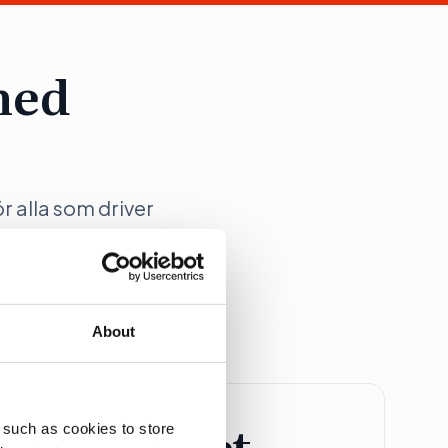
med
ör alla som driver
ation på Dagens
About
retagspaket
 such as cookies to store