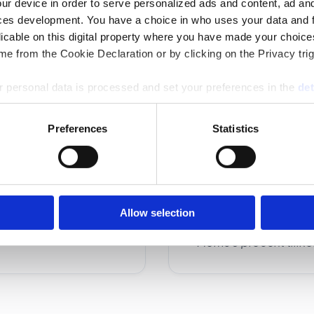
ur device in order to serve personalized ads and content, ad a
ces development. You have a choice in who uses your data and 
licable on this digital property where you have made your choic
e from the Cookie Declaration or by clicking on the Privacy trig
 personal data is processed and set your preferences in the
det
Upp till nio mottag
e content and ads, to provide social media features and to analy
10-19 mottagare: 9
Preferences
Statistics
 our site with our social media, advertising and analytics partn
20-40 mottagare: 
 provided to them or that they’ve collected from your use of their
Allow selection
*Moms 6 procent tillko