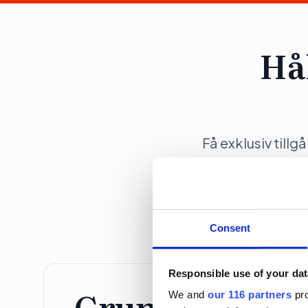
Hå
Få exklusiv tillg
opinionsbildni
Consent
Responsible use of your dat
Grundprenume
We and
our 116 partners
pro