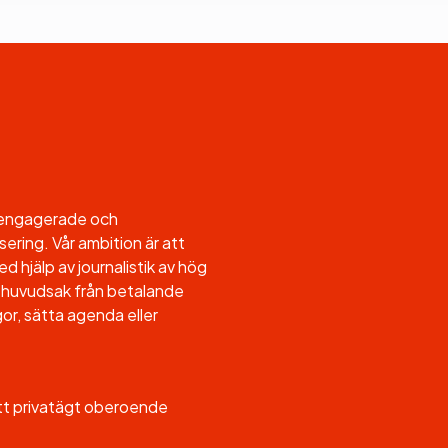
l engagerade och
sering. Vår ambition är att
d hjälp av journalistik av hög
, i huvudsak från betalande
or, sätta agenda eller
ett privatägt oberoende