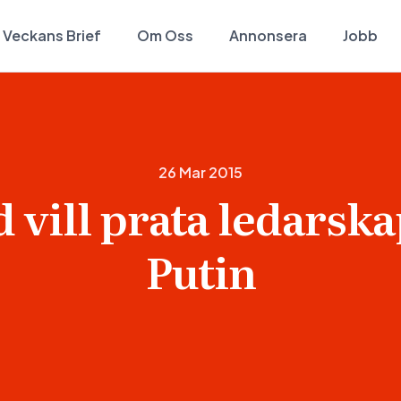
Veckans Brief
Om Oss
Annonsera
Jobb
26 Mar 2015
d vill prata ledarsk
Putin