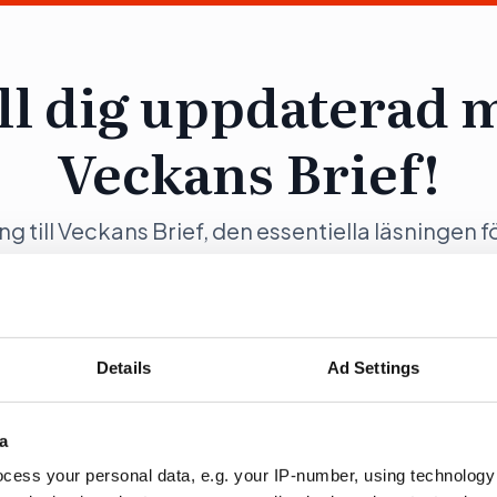
ll dig uppdaterad 
Veckans Brief!
ång till Veckans Brief, den essentiella läsningen f
ng och samhällsförändring, genom en prenumer
Opinion.
Details
Ad Settings
a
ration
Fö
cess your personal data, e.g. your IP-number, using technology