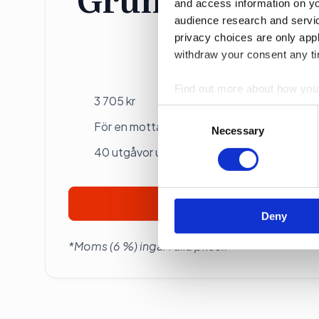
and access information on yo
audience research and servi
privacy choices are only app
Individ
withdraw your consent any tim
Betalas årsvis
Find out more about how your
3 705 kr
Consent
We use cookies to personalis
För en mottagare
Selection
Necessary
information about your use of
40 utgåvor under ett år
other information that you’ve
Prenumerera
Deny
*Moms (6 %) ingår i alla priser.